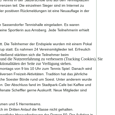
d Tennis in der Sälzerschule und auf den Tennisplätzen
nzen teil. Die einzelnen Sieger sind im Internet zu
er positiven Rückmeldungen ist eine Neuauflage in der
e Sassendorfer Tennishalle eingeladen. Es waren
ine Sportlerin aus Arnsberg. Jede Teilnehmerin erhielt
t. Die Teilnhemer der Endspiele wurden mit einem Pokal
 statt. Es nahmen 24 Vereinsmitglieder teil. Erfreulich
ießend stärkten sich die Teilnehmer beim
e und die Nutzererfahrung zu verbessern (Tracking Cookies). Sie
tionalitäten der Seite zur Verfügung stehen.
g montags von 9 bis 10 Uhr zum Tennis Spiel. Danach wird
rsen Freizeit-Aktivitäten. Tradition hat das jährliche
iche Soester Börde rund um Soest. Unter anderem wurde
. Der Abschluss fand im Stadtpark-Cafe bei Kaffee und
 Renate Scheffler gerne Auskunft. Neue Mitglieder sind
amen und 5 Herrenteams.
 im Dritten Anlauf die Klasse nicht gehalten.
sportliche Herausforderung der Damen 50. Der Aufstieg in