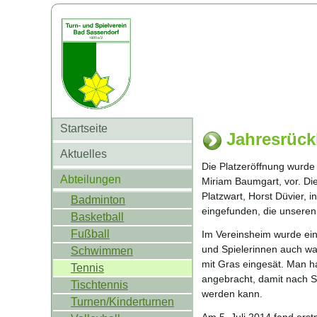
Startseite
Jahresrück
Aktuelles
Die Platzeröffnung wurde 
Abteilungen
Miriam Baumgart, vor. Di
Platzwart, Horst Düvier, 
Badminton
eingefunden, die unseren 
Basketball
Fußball
Im Vereinsheim wurde ein 
und Spielerinnen auch wa
Schwimmen
mit Gras eingesät. Man ha
Tennis
angebracht, damit nach S
Tischtennis
werden kann.
Turnen/Kinderturnen