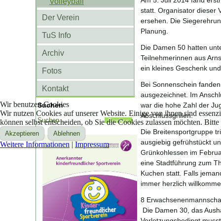
Am 5. Juli 2014 fand erst
Volleyball
statt. Organisator dieser
Der Verein
ersehen. Die Siegerehrun
Planung.
TuS Info
Die Damen 50 hatten unte
Archiv
Teilnehmerinnen aus Arnsb
ein kleines Geschenk un
Fotos
Bei Sonnenschein fanden 
Kontakt
ausgezeichnet. Im Anschlu
Wir benutzen Cookies
Suchen
war die hohe Zahl der Ju
Wir nutzen Cookies auf unserer Website. Einige von ihnen sind essenzi
Abschlussgrillen.
können selbst entscheiden, ob Sie die Cookies zulassen möchten. Bitte
Die Breitensportgruppe tr
Akzeptieren
Ablehnen
ausgiebig gefrühstückt un
Weitere Informationen
|
Impressum
Grünkohlessen im Februar
eine Stadtführung zum T
Kuchen statt. Falls jeman
immer herzlich willkomme
8 Erwachsenenmannschaft
Die Damen 30, das Aushäng
Verletzungsbedingt musst