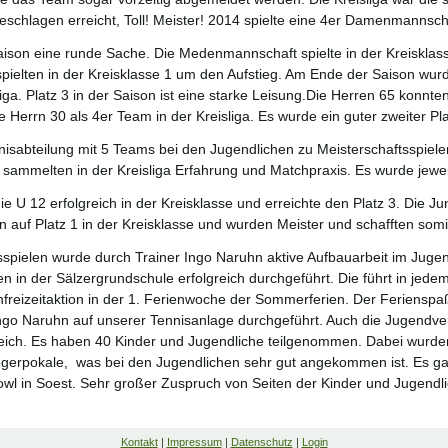
eschlagen erreicht, Toll! Meister! 2014 spielte eine 4er Damenmannsch
aison eine runde Sache. Die Medenmannschaft spielte in der Kreisklas
 spielten in der Kreisklasse 1 um den Aufstieg. Am Ende der Saison wur
liga. Platz 3 in der Saison ist eine starke Leisung.Die Herren 65 konnte
 Herrn 30 als 4er Team in der Kreisliga. Es wurde ein guter zweiter Plat
isabteilung mit 5 Teams bei den Jugendlichen zu Meisterschaftsspielen
ammelten in der Kreisliga Erfahrung und Matchpraxis. Es wurde jeweils
ie U 12 erfolgreich in der Kreisklasse und erreichte den Platz 3. Die Ju
n auf Platz 1 in der Kreisklasse und wurden Meister und schafften somit
spielen wurde durch Trainer Ingo Naruhn aktive Aufbauarbeit im Juge
 in der Sälzergrundschule erfolgreich durchgeführt. Die führt in jed
ienfreizeitaktion in der 1. Ferienwoche der Sommerferien. Der Feriens
ngo Naruhn auf unserer Tennisanlage durchgeführt. Auch die Jugendv
reich. Es haben 40 Kinder und Jugendliche teilgenommen. Dabei wurde
gerpokale, was bei den Jugendlichen sehr gut angekommen ist. Es gab 
owl in Soest. Sehr großer Zuspruch von Seiten der Kinder und Jugendli
Kontakt
|
Impressum
|
Datenschutz
|
Login