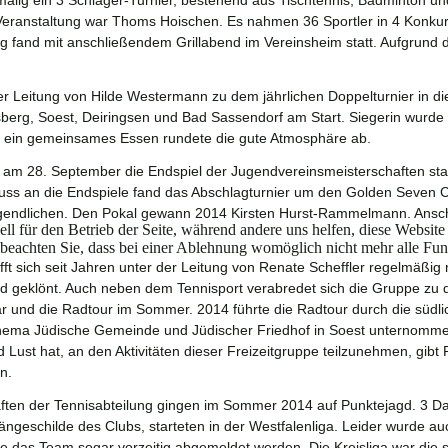
malig ein 3 Schläger-Turnier, bestehend aus Tischtennis, Badminton un
 Veranstaltung war Thoms Hoischen. Es nahmen 36 Sportler in 4 Konkurre
g fand mit anschließendem Grillabend im Vereinsheim statt. Aufgrund d
r Leitung von Hilde Westermann zu dem jährlichen Doppelturnier in di
erg, Soest, Deiringsen und Bad Sassendorf am Start. Siegerin wurde e
d ein gemeinsames Essen rundete die gute Atmosphäre ab.
am 28. September die Endspiel der Jugendvereinsmeisterschaften stat
ss an die Endspiele fand das Abschlagturnier um den Golden Seven Cup
gendlichen. Den Pokal gewann 2014 Kirsten Hurst-Rammelmann. Anschl
ell für den Betrieb der Seite, während andere uns helfen, diese Websit
 beachten Sie, dass bei einer Ablehnung womöglich nicht mehr alle Funk
ifft sich seit Jahren unter der Leitung von Renate Scheffler regelmäßi
d geklönt. Auch neben dem Tennisport verabredet sich die Gruppe zu dive
 und die Radtour im Sommer. 2014 führte die Radtour durch die südl
hema Jüdische Gemeinde und Jüdischer Friedhof in Soest unternommen
d Lust hat, an den Aktivitäten dieser Freizeitgruppe teilzunehmen, gibt
n.
en der Tennisabteilung gingen im Sommer 2014 auf Punktejagd. 3 D
eschilde des Clubs, starteten in der Westfalenliga. Leider wurde auch
e das Team sogar vorzeitig abgemeldet werden. Die Kreisliga war die 