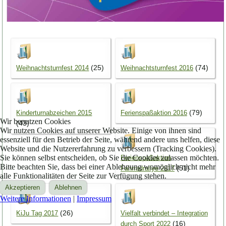
(25)
(74)
Weihnachtsturnfest 2014
Weihnachtsturnfest 2016
(79)
Kinderturnabzeichen 2015
Ferienspaßaktion 2016
Wir benutzen Cookies
(43)
Wir nutzen Cookies auf unserer Website. Einige von ihnen sind
essenziell für den Betrieb der Seite, während andere uns helfen, diese
Website und die Nutzererfahrung zu verbessern (Tracking Cookies).
Sie können selbst entscheiden, ob Sie die Cookies zulassen möchten.
Ferienspaßaktion
Bitte beachten Sie, dass bei einer Ablehnung womöglich nicht mehr
(51)
Fahrradrallye 2017
alle Funktionalitäten der Seite zur Verfügung stehen.
Akzeptieren
Ablehnen
Weitere Informationen
|
Impressum
(26)
KiJu Tag 2017
Vielfalt verbindet – Integration
(16)
durch Sport 2022