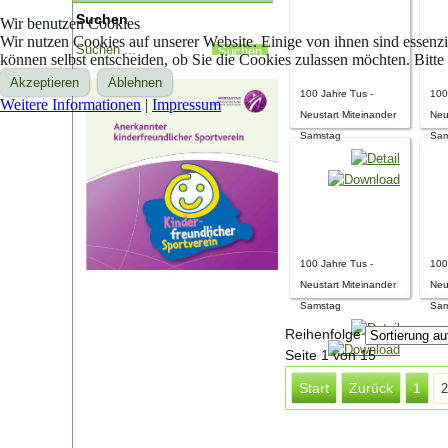
Suchen
Wir benutzen Cookies
Wir nutzen Cookies auf unserer Website. Einige von ihnen sind essenzi
können selbst entscheiden, ob Sie die Cookies zulassen möchten. Bitte
Akzeptieren
Ablehnen
100 Jahre Tus -
100
Weitere Informationen
|
Impressum
Neustart Miteinander
Neu
Samstag
Sam
100 Jahre Tus -
100
Neustart Miteinander
Neu
Samstag
Sam
Reihenfolge
Seite 1 von 15
Start
Zurück
1
2